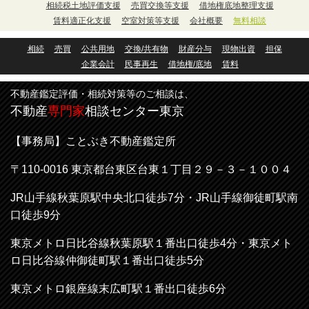
相続税土地評価支援
売買交換等支援
借地権底地整理支援
賃料適正化支援
空室対策等支援
会社概要
無料相談
相続
売買
公共用地
交換/共有物
財産分与
現物出資
担保
企業会計
民事再生
借地権/底地
賃料
不動産鑑定評価・相続対策等のご相談は、
不動産
専門家
相談センター東京
【事務局】ことぶき不動産鑑定所
〒110-0016
東京都台東区台東１丁目２９－３－１００４
JR山手線秋葉原駅中央北口徒歩7分・
JR山手線御徒町駅南
口徒歩9分
東京メトロ日比谷線秋葉原駅１番出口徒歩4分・
東京メト
ロ日比谷線
仲御徒町駅１番出口徒歩5分
東京メトロ
銀座線末広町駅１番出口徒歩6分