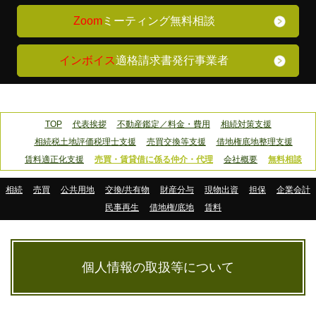
Zoom
ミーティング無料相談
インボイス
適格請求書発行事業者
TOP
代表挨拶
不動産鑑定／料金・費用
相続対策支援
相続税土地評価税理士支援
売買交換等支援
借地権底地整理支援
賃料適正化支援
売買・賃貸借に係る仲介・代理
会社概要
無料相談
相続
売買
公共用地
交換/共有物
財産分与
現物出資
担保
企業会計
民事再生
借地権/底地
賃料
個人情報の取扱等について