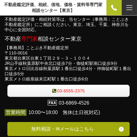
不動産鑑定評価、相続、借地、価格・賃料等専門家
相談センター【東京】
不動産鑑定評価・相続対策等は、当センター（事務局：ことぶき
不動産鑑定所）にご相談ください。東京、埼玉、千葉、神奈川を
中心に全国対応。
不動産
専門家
相談センター東京
【事務局】ことぶき不動産鑑定所
〒110-0016
東京都台東区台東１丁目２９－３－１００４
JR山手線秋葉原駅中央北口徒歩7分・御徒町駅南口徒歩9分
東京メトロ日比谷線秋葉原駅１番出口徒歩4分・仲御徒町駅１番出
口徒歩5分
東京メトロ銀座線末広町駅１番出口徒歩6分
03-6555-2375
03-6869-4526
営業時間
10:00〜18:00 無休(土日祝対応)
無料相談・✉メールはこちら