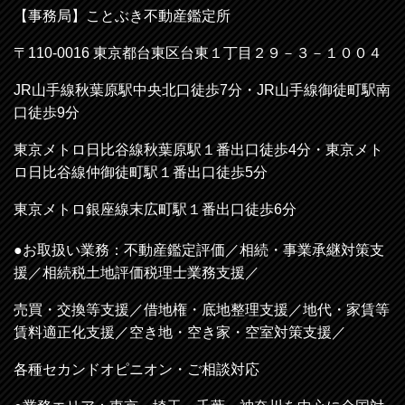
【事務局】ことぶき不動産鑑定所
〒110-0016
東京都台東区台東１丁目２９－３－１００４
JR山手線秋葉原駅中央北口徒歩7分・
JR山手線御徒町駅南
口徒歩9分
東京メトロ日比谷線秋葉原駅１番出口徒歩4分・
東京メト
ロ日比谷線
仲御徒町駅１番出口徒歩5分
東京メトロ
銀座線末広町駅１番出口徒歩6分
●お取扱い業務：不動産鑑定評価／相続・事業承継対策支
援／相続税土地評価税理士業務支援／
売買・交換等支援／借地権・底地整理支援／地代・家賃等
賃料適正化支援／空き地・空き家・空室対策支援／
各種セカンドオピニオン・ご相談対応