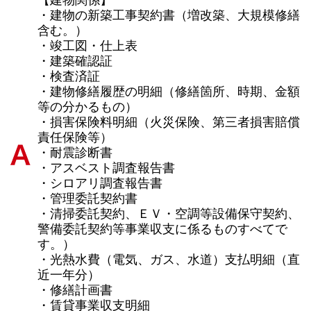
・建物の新築工事契約書（増改築、大規模修繕
含む。）
・竣工図・仕上表
・建築確認証
・検査済証
・建物修繕履歴の明細（修繕箇所、時期、金額
等の分かるもの）
・損害保険料明細（火災保険、第三者損害賠償
責任保険等）
・耐震診断書
・アスベスト調査報告書
・シロアリ調査報告書
・管理委託契約書
・清掃委託契約、ＥＶ・空調等設備保守契約、
警備委託契約等事業収支に係るものすべてで
す。）
・光熱水費（電気、ガス、水道）支払明細（直
近一年分）
・修繕計画書
・賃貸事業収支明細