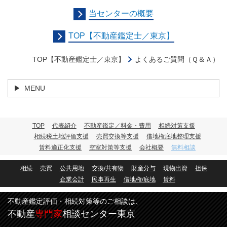
当センターの概要
TOP【不動産鑑定士／東京】
TOP【不動産鑑定士／東京】
よくあるご質問（Ｑ＆Ａ）
MENU
TOP
代表紹介
不動産鑑定／料金・費用
相続対策支援
相続税土地評価支援
売買交換等支援
借地権底地整理支援
賃料適正化支援
空室対策等支援
会社概要
無料相談
相続
売買
公共用地
交換/共有物
財産分与
現物出資
担保
企業会計
民事再生
借地権/底地
賃料
不動産鑑定評価・相続対策等のご相談は、
不動産
専門家
相談センター東京