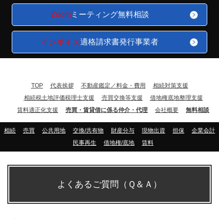
Zoom
ミーティング無料相談
インボイス
適格請求書発行事業者
TOP
代表挨拶
不動産鑑定／料金・費用
相続対策支援
相続税土地評価税理士支援
売買交換等支援
借地権底地整理支援
賃料適正化支援
売買・賃貸借に係る仲介・代理
会社概要
無料相談
相続
売買
公共用地
交換/共有物
財産分与
現物出資
担保
企業会計
民事再生
借地権/底地
賃料
よくあるご質問（Ｑ＆Ａ）