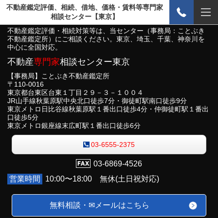
不動産鑑定評価、相続、借地、価格・賃料等専門家
相談センター【東京】
不動産鑑定評価・相続対策等は、当センター（事務局：ことぶき
不動産鑑定所）にご相談ください。東京、埼玉、千葉、神奈川を
中心に全国対応。
不動産
専門家
相談センター東京
【事務局】ことぶき不動産鑑定所
〒110-0016
東京都台東区台東１丁目２９－３－１００４
JR山手線秋葉原駅中央北口徒歩7分・御徒町駅南口徒歩9分
東京メトロ日比谷線秋葉原駅１番出口徒歩4分・仲御徒町駅１番出
口徒歩5分
東京メトロ銀座線末広町駅１番出口徒歩6分
03-6555-2375
03-6869-4526
営業時間
10:00〜18:00 無休(土日祝対応)
無料相談・✉メールはこちら