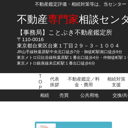
不動産鑑定評価・相続対策等は、当センター
不動産
専門家
相談セン
【事務局】ことぶき不動産鑑定所
〒110-0016
東京都台東区台東１丁目２９－３－１００４
JR山手線秋葉原駅中央北口徒歩7分・御徒町駅南口徒歩9分
東京メトロ日比谷線秋葉原駅１番出口徒歩4分・仲御徒町駅１
東京メトロ銀座線末広町駅１番出口徒歩6分
T
代表
不動産鑑定／料
相続対策
O
挨拶
金・費用
支援
P
相続
売買
公共用地
交換/