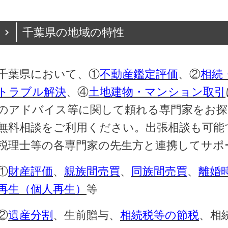
千葉県の地域の特性
千葉県に
おいて、①
不動産鑑定評価
、②
相続
トラブル解決
、④
土地建物・マンション取引
のアドバイス等に関して頼れる専門家をお探
無料相談をご利用ください。出張相談も可能
税理士等の各専門家の先生方と連携してサポ
①
財産評価
、
親族間売買
、
同族間売買
、
離婚
再生（個人再生）
等
②
遺産分割
、生前贈与、
相続税等の節税
、相