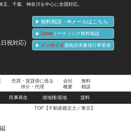
埼玉、千葉、神奈川を中心に全国対応。
無料相談・✉メールはこちら
Zoom
ミーティング無料相談
(土日祝対応)
インボイス
適格請求書発行事業者
正
売買・賃貸借に係る
会社
無料
仲介・代理
概要
相談
民事再生
借地権/底地
賃料
TOP【不動産鑑定士／東京】
報