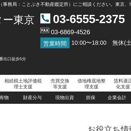
（事務局：ことぶき不動産鑑定所）にご相談ください。東京、
03-6555-2375
ター東京
03-6869-4526
10:00〜18:00 無休
営業時間
番出口徒歩5分
相続税土地評価税
売買交換
借地権底地整
賃料適
理士支援
等支援
理支援
化支援
共有物
財産分与
現物出資
担保
企業会計
お役立ち情